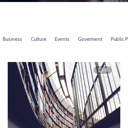
Business
Culture
Events
Goverment
Public 
6