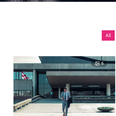
All
6