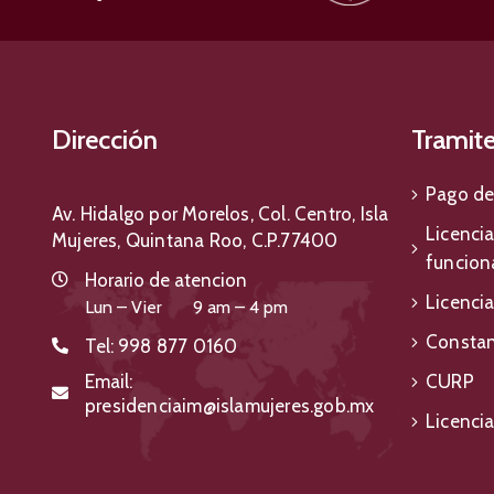
Dirección
Tramit
Pago de
Av. Hidalgo por Morelos, Col. Centro, Isla
Licenci
Mujeres, Quintana Roo, C.P.77400
funcion
Horario de atencion
Licenci
Lun – Vier 9 am – 4 pm
Constan
Tel:
998 877 0160
Email:
CURP
presidenciaim@islamujeres.gob.mx
Licenci