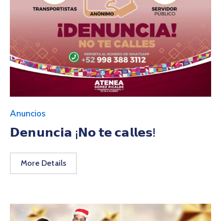
Anuncios
𝗗𝗲𝗻𝘂𝗻𝗰𝗶𝗮 ¡𝗡𝗼 𝘁𝗲 𝗰𝗮𝗹𝗹𝗲𝘀!
More Details