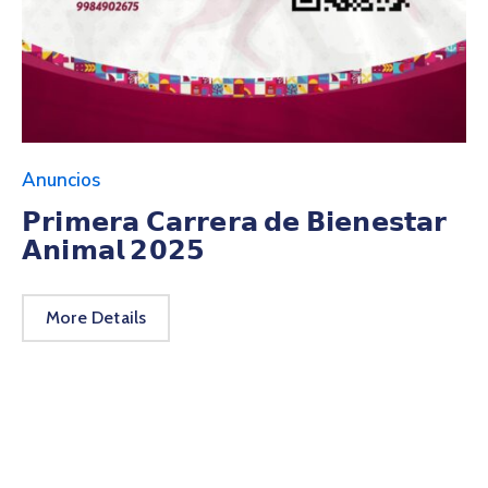
Anuncios
𝗣𝗿𝗶𝗺𝗲𝗿𝗮 𝗖𝗮𝗿𝗿𝗲𝗿𝗮 𝗱𝗲 𝗕𝗶𝗲𝗻𝗲𝘀𝘁𝗮𝗿
𝗔𝗻𝗶𝗺𝗮𝗹 𝟮𝟬𝟮𝟱
More Details