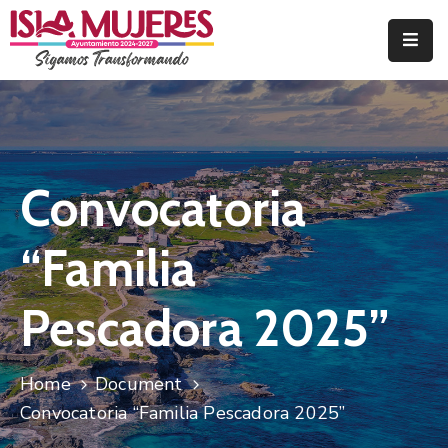
Inicio
Ayuntamiento
OIC
Convocatoria
Transparencia
“Familia
Comunicación
Pescadora 2025”
Contabilidad
REMTYS
REMURE
Home
Document
Convocatoria “Familia Pescadora 2025”
SIA