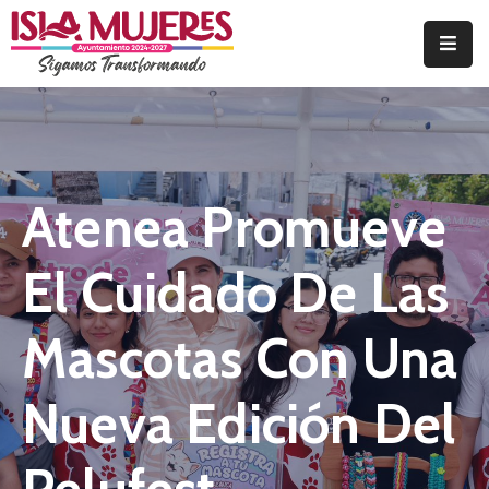
Inicio
Ayuntamiento
OIC
Atenea Promueve
Transparencia
El Cuidado De Las
Comunicación
Mascotas Con Una
Contabilidad
REMTYS
Nueva Edición Del
REMURE
SIA